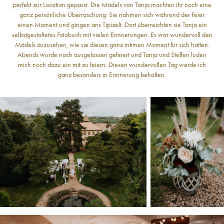
perfekt zur Location gepasst. Die Mädels von Tanja machten ihr noch eine
ganz persönliche Überraschung. Sie nahmen sich während der Feier
einen Moment und gingen ans Tipizelt. Dort überreichten sie Tanja ein
selbstgestaltetes Fotobuch mit vielen Erinnerungen. Es war wundervoll den
Mädels zuzusehen, wie sie diesen ganz intimen Moment für sich hatten.
Abends wurde noch ausgelassen gefeiert und Tanja und Steffen luden
mich noch dazu ein mit zu feiern. Diesen wundervollen Tag werde ich
ganz besonders in Erinnerung behalten.